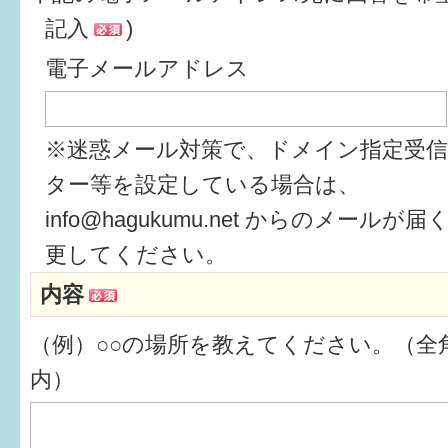
記入
)
6か月〜1歳
電子メールアドレス
1歳〜3歳
3歳〜就学前
※迷惑メール対策で、ドメイン指定受
就学後〜
ター等を設定している場合は、
info@hagukumu.net からのメール
子育てマップ
更してください。
内容
イベントレポート
（例）○○の場所を教えてください。（全角
なるほどコラム
内）
メールマガジン