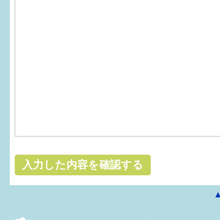
はぐくむ.net相談コーナー
みんなの知恵袋
子育て情報誌「ほっと」
食育
福井市図書館オススメの本
お出かけ情報
病気・けが 基本情報
パパもママも子育て
ワンポイント英会話
ソーシャルメディア