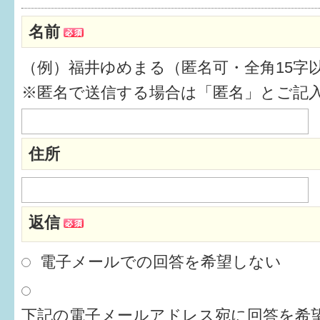
健診・予防接種
名前
仲間づくり・遊び場
（例）福井ゆめまる（匿名可・全角15字
子どもを預けたい
※匿名で送信する場合は「匿名」とご記
入園・入学
相談したい
住所
さまざまな支援
返信
子育てカレンダー
妊娠
電子メールでの回答を希望しない
出産〜3か月
下記の電子メールアドレス宛に回答を希望
3か月〜6か月