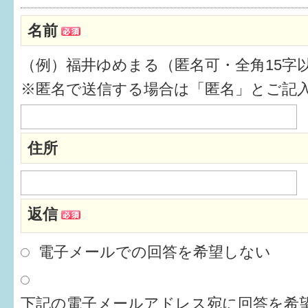
健診・予防接種
名前
仲間づくり・遊び場
（例）福井ゆめまる（匿名可・全角15字
子どもを預けたい
※匿名で送信する場合は「匿名」とご記
入園・入学
相談したい
住所
さまざまな支援
返信
子育てカレンダー
妊娠
電子メールでの回答を希望しない
出産〜3か月
下記の電子メールアドレス宛に回答を希望
3か月〜6か月