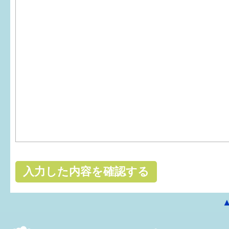
はぐくむ.net相談コーナー
みんなの知恵袋
子育て情報誌「ほっと」
食育
福井市図書館オススメの本
お出かけ情報
病気・けが 基本情報
パパもママも子育て
ワンポイント英会話
ソーシャルメディア