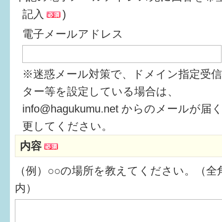
記入
)
6か月〜1歳
電子メールアドレス
1歳〜3歳
3歳〜就学前
※迷惑メール対策で、ドメイン指定受
就学後〜
ター等を設定している場合は、
info@hagukumu.net からのメール
子育てマップ
更してください。
内容
イベントレポート
（例）○○の場所を教えてください。（全角
なるほどコラム
内）
メールマガジン