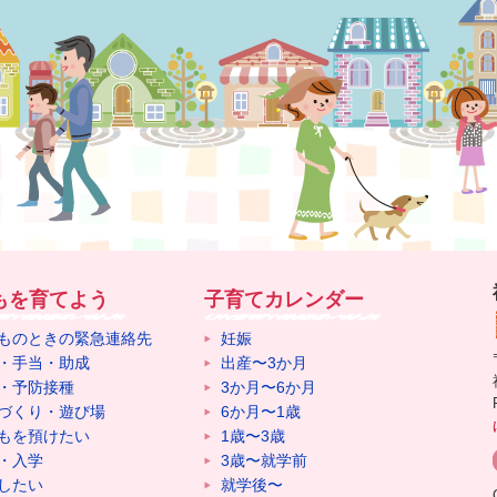
もを育てよう
子育てカレンダー
ものときの緊急連絡先
妊娠
・手当・助成
出産〜3か月
・予防接種
3か月〜6か月
づくり・遊び場
6か月〜1歳
もを預けたい
1歳〜3歳
・入学
3歳〜就学前
したい
就学後〜