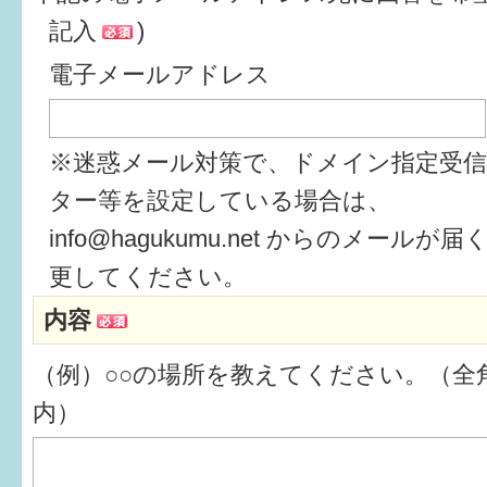
記入
)
6か月〜1歳
電子メールアドレス
1歳〜3歳
3歳〜就学前
※迷惑メール対策で、ドメイン指定受
就学後〜
ター等を設定している場合は、
info@hagukumu.net からのメール
子育てマップ
更してください。
内容
イベントレポート
（例）○○の場所を教えてください。（全角
なるほどコラム
内）
メールマガジン