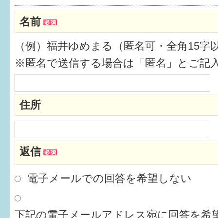
健診・予防接種
名前
仲間づくり・遊び場
（例）福井ゆめまる（匿名可・全角15字
子どもを預けたい
※匿名で送信する場合は「匿名」とご記
入園・入学
相談したい
住所
さまざまな支援
返信
子育てカレンダー
妊娠
電子メールでの回答を希望しない
出産〜3か月
下記の電子メールアドレス宛に回答を希望
3か月〜6か月