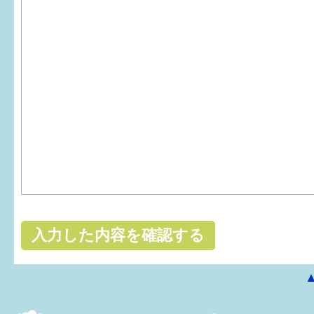
はぐくむ.net相談コーナー
みんなの知恵袋
子育て情報誌「ほっと」
食育
福井市図書館オススメの本
お出かけ情報
病気・けが 基本情報
パパもママも子育て
ワンポイント英会話
ソーシャルメディア