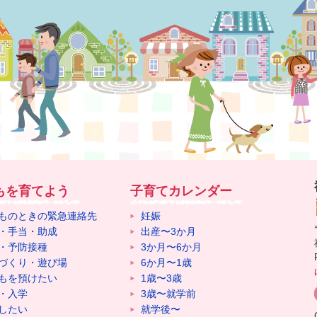
もを育てよう
子育てカレンダー
ものときの緊急連絡先
妊娠
・手当・助成
出産〜3か月
・予防接種
3か月〜6か月
づくり・遊び場
6か月〜1歳
もを預けたい
1歳〜3歳
・入学
3歳〜就学前
したい
就学後〜