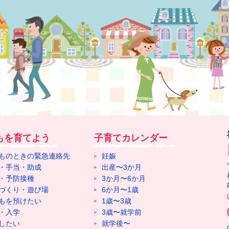
もを育てよう
子育てカレンダー
ものときの緊急連絡先
妊娠
・手当・助成
出産〜3か月
・予防接種
3か月〜6か月
づくり・遊び場
6か月〜1歳
もを預けたい
1歳〜3歳
・入学
3歳〜就学前
したい
就学後〜