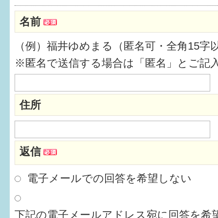
健診・予防接種
名前
仲間づくり・遊び場
（例）福井ゆめまる（匿名可・全角15字
子どもを預けたい
※匿名で送信する場合は「匿名」とご記
入園・入学
相談したい
住所
さまざまな支援
返信
子育てカレンダー
妊娠
電子メールでの回答を希望しない
出産〜3か月
下記の電子メールアドレス宛に回答を希望
3か月〜6か月