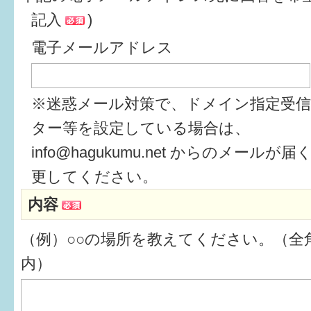
記入
)
6か月〜1歳
電子メールアドレス
1歳〜3歳
3歳〜就学前
※迷惑メール対策で、ドメイン指定受
就学後〜
ター等を設定している場合は、
info@hagukumu.net からのメール
子育てマップ
更してください。
内容
イベントレポート
（例）○○の場所を教えてください。（全角
なるほどコラム
内）
メールマガジン