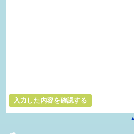
はぐくむ.net相談コーナー
みんなの知恵袋
子育て情報誌「ほっと」
食育
福井市図書館オススメの本
お出かけ情報
病気・けが 基本情報
パパもママも子育て
ワンポイント英会話
ソーシャルメディア