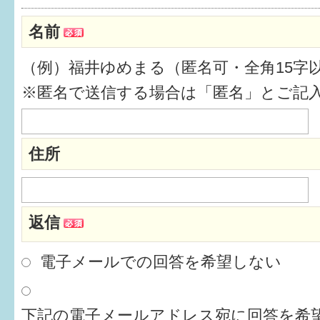
健診・予防接種
名前
仲間づくり・遊び場
（例）福井ゆめまる（匿名可・全角15字
子どもを預けたい
※匿名で送信する場合は「匿名」とご記
入園・入学
相談したい
住所
さまざまな支援
返信
子育てカレンダー
妊娠
電子メールでの回答を希望しない
出産〜3か月
下記の電子メールアドレス宛に回答を希望
3か月〜6か月