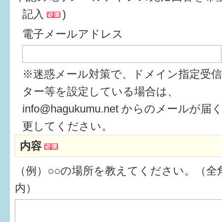
記入
)
6か月〜1歳
電子メールアドレス
1歳〜3歳
3歳〜就学前
※迷惑メール対策で、ドメイン指定受
就学後〜
ター等を設定している場合は、
info@hagukumu.net からのメール
子育てマップ
更してください。
内容
イベントレポート
（例）○○の場所を教えてください。（全角
なるほどコラム
内）
メールマガジン