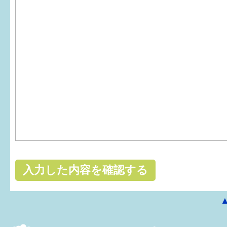
はぐくむ.net相談コーナー
みんなの知恵袋
子育て情報誌「ほっと」
食育
福井市図書館オススメの本
お出かけ情報
病気・けが 基本情報
パパもママも子育て
ワンポイント英会話
ソーシャルメディア