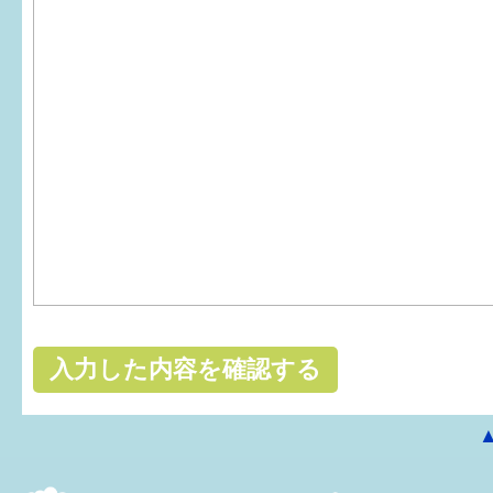
はぐくむ.net相談コーナー
みんなの知恵袋
子育て情報誌「ほっと」
食育
福井市図書館オススメの本
お出かけ情報
病気・けが 基本情報
パパもママも子育て
ワンポイント英会話
ソーシャルメディア