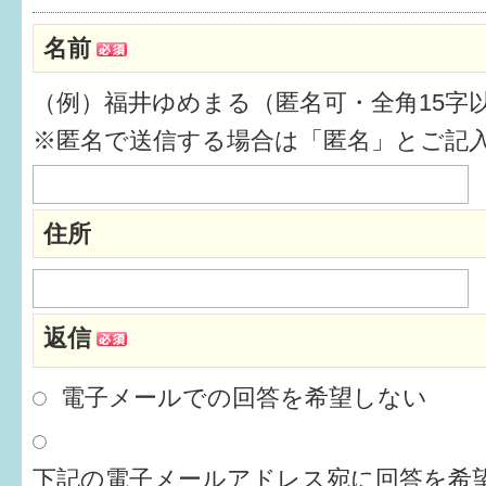
健診・予防接種
名前
仲間づくり・遊び場
（例）福井ゆめまる（匿名可・全角15字
子どもを預けたい
※匿名で送信する場合は「匿名」とご記
入園・入学
相談したい
住所
さまざまな支援
返信
子育てカレンダー
妊娠
電子メールでの回答を希望しない
出産〜3か月
下記の電子メールアドレス宛に回答を希望
3か月〜6か月