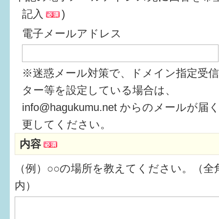
記入
)
6か月〜1歳
電子メールアドレス
1歳〜3歳
3歳〜就学前
※迷惑メール対策で、ドメイン指定受
就学後〜
ター等を設定している場合は、
info@hagukumu.net からのメール
子育てマップ
更してください。
内容
イベントレポート
（例）○○の場所を教えてください。（全角
なるほどコラム
内）
メールマガジン