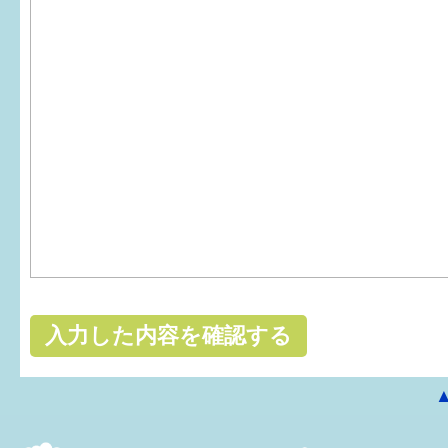
はぐくむ.net相談コーナー
みんなの知恵袋
子育て情報誌「ほっと」
食育
福井市図書館オススメの本
お出かけ情報
病気・けが 基本情報
パパもママも子育て
ワンポイント英会話
ソーシャルメディア