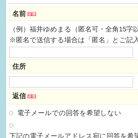
健診・予防接種
名前
仲間づくり・遊び場
（例）福井ゆめまる（匿名可・全角15字
子どもを預けたい
※匿名で送信する場合は「匿名」とご記
入園・入学
相談したい
住所
さまざまな支援
返信
子育てカレンダー
妊娠
電子メールでの回答を希望しない
出産〜3か月
下記の電子メールアドレス宛に回答を希望
3か月〜6か月