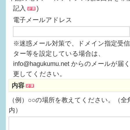
記入
)
6か月〜1歳
電子メールアドレス
1歳〜3歳
3歳〜就学前
※迷惑メール対策で、ドメイン指定受
就学後〜
ター等を設定している場合は、
info@hagukumu.net からのメール
子育てマップ
更してください。
内容
イベントレポート
（例）○○の場所を教えてください。（全角
なるほどコラム
内）
メールマガジン