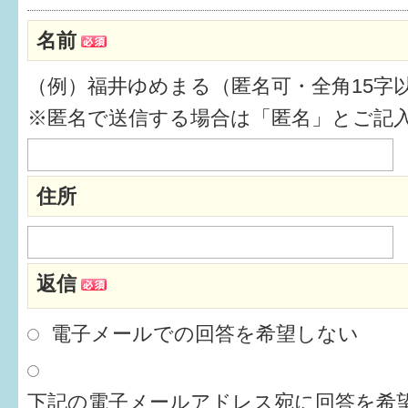
健診・予防接種
名前
仲間づくり・遊び場
（例）福井ゆめまる（匿名可・全角15字
子どもを預けたい
※匿名で送信する場合は「匿名」とご記
入園・入学
相談したい
住所
さまざまな支援
返信
子育てカレンダー
妊娠
電子メールでの回答を希望しない
出産〜3か月
下記の電子メールアドレス宛に回答を希望
3か月〜6か月