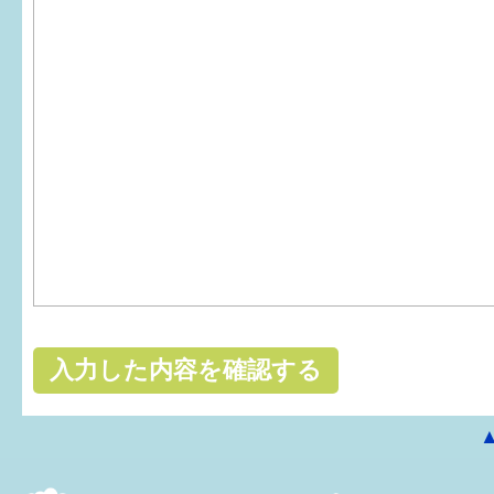
はぐくむ.net相談コーナー
みんなの知恵袋
子育て情報誌「ほっと」
食育
福井市図書館オススメの本
お出かけ情報
病気・けが 基本情報
パパもママも子育て
ワンポイント英会話
ソーシャルメディア