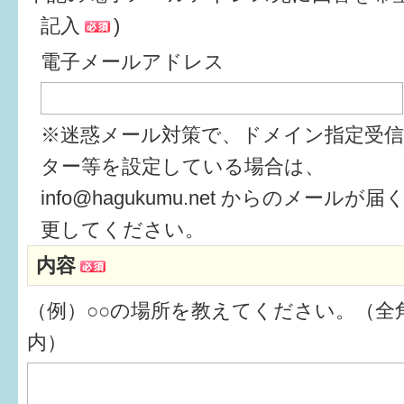
記入
)
6か月〜1歳
電子メールアドレス
1歳〜3歳
3歳〜就学前
※迷惑メール対策で、ドメイン指定受
就学後〜
ター等を設定している場合は、
info@hagukumu.net からのメール
子育てマップ
更してください。
内容
イベントレポート
（例）○○の場所を教えてください。（全角
なるほどコラム
内）
メールマガジン