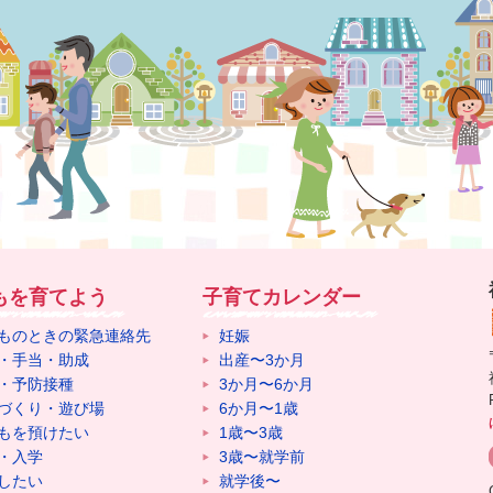
もを育てよう
子育てカレンダー
ものときの緊急連絡先
妊娠
・手当・助成
出産〜3か月
・予防接種
3か月〜6か月
づくり・遊び場
6か月〜1歳
もを預けたい
1歳〜3歳
・入学
3歳〜就学前
したい
就学後〜