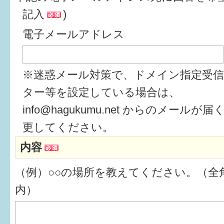
記入
)
6か月〜1歳
電子メールアドレス
1歳〜3歳
3歳〜就学前
※迷惑メール対策で、ドメイン指定受
就学後〜
ター等を設定している場合は、
info@hagukumu.net からのメール
子育てマップ
更してください。
内容
イベントレポート
（例）○○の場所を教えてください。（全角
なるほどコラム
内）
メールマガジン