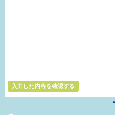
はぐくむ.net相談コーナー
みんなの知恵袋
子育て情報誌「ほっと」
食育
福井市図書館オススメの本
お出かけ情報
病気・けが 基本情報
パパもママも子育て
ワンポイント英会話
ソーシャルメディア