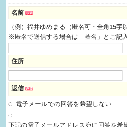
健診・予防接種
名前
仲間づくり・遊び場
（例）福井ゆめまる（匿名可・全角15字
子どもを預けたい
※匿名で送信する場合は「匿名」とご記
入園・入学
相談したい
住所
さまざまな支援
返信
子育てカレンダー
妊娠
電子メールでの回答を希望しない
出産〜3か月
下記の電子メールアドレス宛に回答を希望
3か月〜6か月