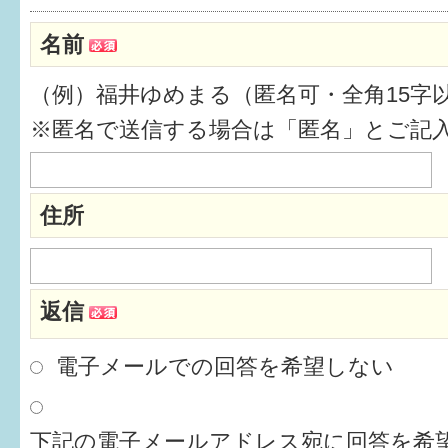
健診・予防接種
名前
仲間づくり・遊び場
（例）福井ゆめまる（匿名可・全角15字
子どもを預けたい
※匿名で送信する場合は「匿名」とご記
入園・入学
相談したい
住所
さまざまな支援
返信
子育てカレンダー
妊娠
電子メールでの回答を希望しない
出産〜3か月
下記の電子メールアドレス宛に回答を希望
3か月〜6か月