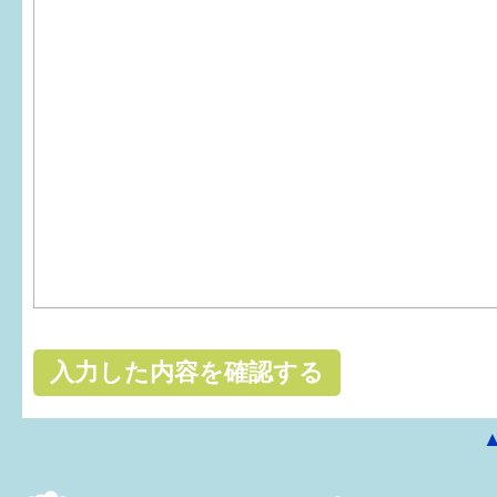
はぐくむ.net相談コーナー
みんなの知恵袋
子育て情報誌「ほっと」
食育
福井市図書館オススメの本
お出かけ情報
病気・けが 基本情報
パパもママも子育て
ワンポイント英会話
ソーシャルメディア