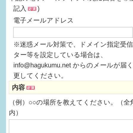
記入
)
6か月〜1歳
電子メールアドレス
1歳〜3歳
3歳〜就学前
※迷惑メール対策で、ドメイン指定受
就学後〜
ター等を設定している場合は、
info@hagukumu.net からのメール
子育てマップ
更してください。
内容
イベントレポート
（例）○○の場所を教えてください。（全角
なるほどコラム
内）
メールマガジン