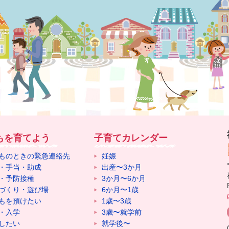
もを育てよう
子育てカレンダー
ものときの緊急連絡先
妊娠
・手当・助成
出産〜3か月
・予防接種
3か月〜6か月
づくり・遊び場
6か月〜1歳
もを預けたい
1歳〜3歳
・入学
3歳〜就学前
したい
就学後〜