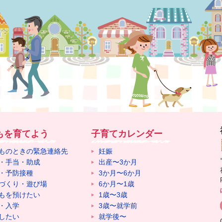
もを育てよう
子育てカレンダー
ものときの緊急連絡先
妊娠
・手当・助成
出産〜3か月
・予防接種
3か月〜6か月
づくり・遊び場
6か月〜1歳
もを預けたい
1歳〜3歳
・入学
3歳〜就学前
したい
就学後〜