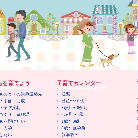
もを育てよう
子育てカレンダー
ものときの緊急連絡先
妊娠
・手当・助成
出産〜3か月
・予防接種
3か月〜6か月
づくり・遊び場
6か月〜1歳
もを預けたい
1歳〜3歳
・入学
3歳〜就学前
したい
就学後〜