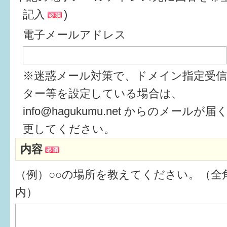
記入
)
6か月〜1歳
電子メールアドレス
1歳〜3歳
3歳〜就学前
※迷惑メール対策で、ドメイン指定受
就学後〜
ター等を設定している場合は、
info@hagukumu.net からのメール
子育てマップ
更してください。
内容
イベントレポート
（例）○○の場所を教えてください。（全角
なるほどコラム
内）
メールマガジン