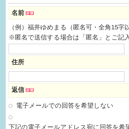
健診・予防接種
名前
仲間づくり・遊び場
（例）福井ゆめまる（匿名可・全角15字
子どもを預けたい
※匿名で送信する場合は「匿名」とご記
入園・入学
相談したい
住所
さまざまな支援
返信
子育てカレンダー
妊娠
電子メールでの回答を希望しない
出産〜3か月
下記の電子メールアドレス宛に回答を希望
3か月〜6か月