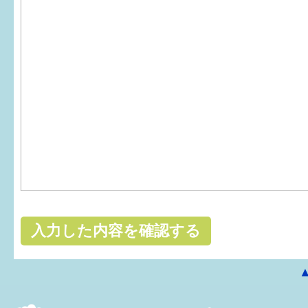
はぐくむ.net相談コーナー
みんなの知恵袋
子育て情報誌「ほっと」
食育
福井市図書館オススメの本
お出かけ情報
病気・けが 基本情報
パパもママも子育て
ワンポイント英会話
ソーシャルメディア