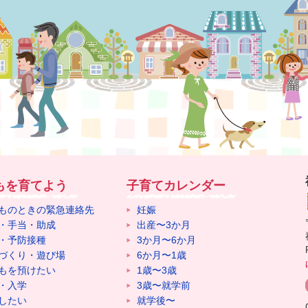
もを育てよう
子育てカレンダー
ものときの緊急連絡先
妊娠
・手当・助成
出産〜3か月
・予防接種
3か月〜6か月
づくり・遊び場
6か月〜1歳
もを預けたい
1歳〜3歳
・入学
3歳〜就学前
したい
就学後〜