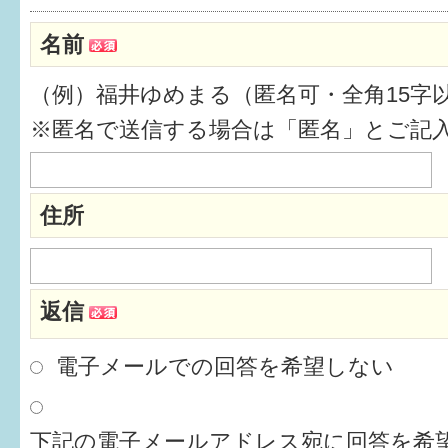
健診・予防接種
名前
仲間づくり・遊び場
（例）福井ゆめまる（匿名可・全角15字
子どもを預けたい
※匿名で送信する場合は「匿名」とご記
入園・入学
相談したい
住所
さまざまな支援
返信
子育てカレンダー
妊娠
電子メールでの回答を希望しない
出産〜3か月
下記の電子メールアドレス宛に回答を希望
3か月〜6か月