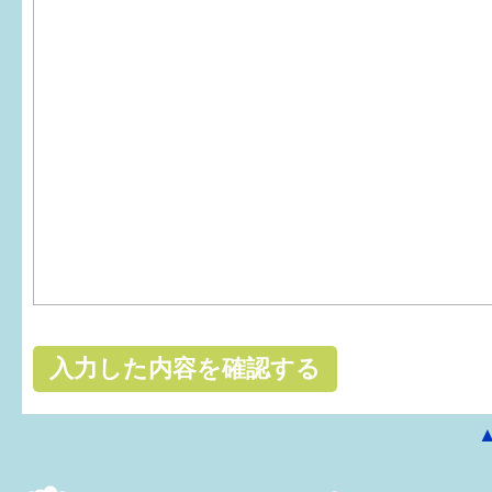
はぐくむ.net相談コーナー
みんなの知恵袋
子育て情報誌「ほっと」
食育
福井市図書館オススメの本
お出かけ情報
病気・けが 基本情報
パパもママも子育て
ワンポイント英会話
ソーシャルメディア