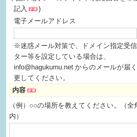
記入
)
6か月〜1歳
電子メールアドレス
1歳〜3歳
3歳〜就学前
※迷惑メール対策で、ドメイン指定受
就学後〜
ター等を設定している場合は、
info@hagukumu.net からのメール
子育てマップ
更してください。
内容
イベントレポート
（例）○○の場所を教えてください。（全角
なるほどコラム
内）
メールマガジン