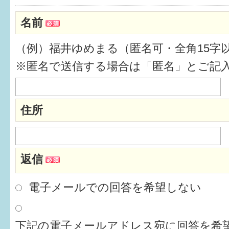
健診・予防接種
名前
仲間づくり・遊び場
（例）福井ゆめまる（匿名可・全角15字
子どもを預けたい
※匿名で送信する場合は「匿名」とご記
入園・入学
相談したい
住所
さまざまな支援
返信
子育てカレンダー
妊娠
電子メールでの回答を希望しない
出産〜3か月
下記の電子メールアドレス宛に回答を希望
3か月〜6か月