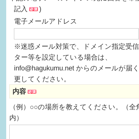
記入
)
6か月〜1歳
電子メールアドレス
1歳〜3歳
3歳〜就学前
※迷惑メール対策で、ドメイン指定受
就学後〜
ター等を設定している場合は、
info@hagukumu.net からのメール
子育てマップ
更してください。
内容
イベントレポート
（例）○○の場所を教えてください。（全角
なるほどコラム
内）
メールマガジン