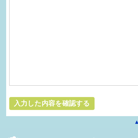
はぐくむ.net相談コーナー
みんなの知恵袋
子育て情報誌「ほっと」
食育
福井市図書館オススメの本
お出かけ情報
病気・けが 基本情報
パパもママも子育て
ワンポイント英会話
ソーシャルメディア