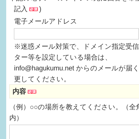
記入
)
6か月〜1歳
電子メールアドレス
1歳〜3歳
3歳〜就学前
※迷惑メール対策で、ドメイン指定受
就学後〜
ター等を設定している場合は、
info@hagukumu.net からのメール
子育てマップ
更してください。
内容
イベントレポート
（例）○○の場所を教えてください。（全角
なるほどコラム
内）
メールマガジン