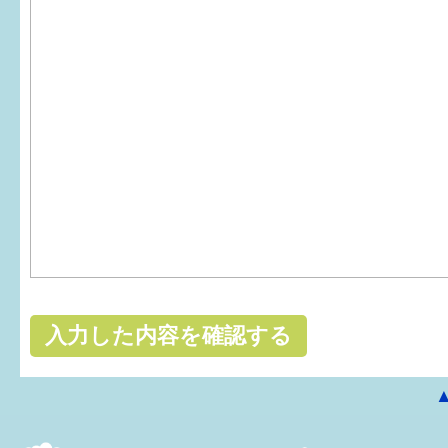
はぐくむ.net相談コーナー
みんなの知恵袋
子育て情報誌「ほっと」
食育
福井市図書館オススメの本
お出かけ情報
病気・けが 基本情報
パパもママも子育て
ワンポイント英会話
ソーシャルメディア