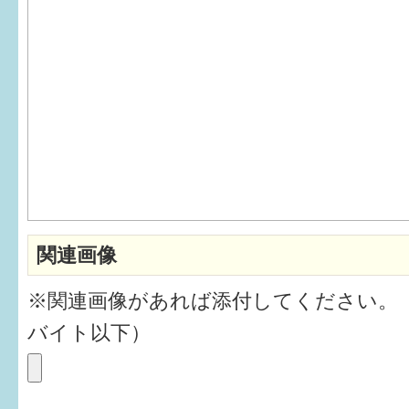
6か月〜1歳
1歳〜3歳
3歳〜就学前
就学後〜
子育てマップ
関連画像
イベントレポート
※関連画像があれば添付してください。
なるほどコラム
バイト以下）
メールマガジン