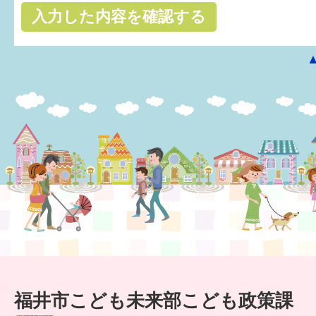
はぐくむ.net相談コーナー
みんなの知恵袋
子育て情報誌「ほっと」
食育
福井市図書館オススメの本
お出かけ情報
病気・けが 基本情報
パパもママも子育て
ワンポイント英会話
福井市こども未来部こども政策課
ソーシャルメディア