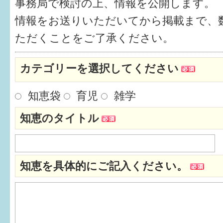
事務局で検討の上、情報を公開します。
健診・予防接種
情報をお送りいただいてから掲載まで、
仲間づくり・遊び場
ただくことをご了承ください。
子どもを預けたい
カテゴリーを選択してください
入園・入学
知恵袋
育児
雑学
相談したい
知恵のタイトル
さまざまな支援
子育てカレンダー
知恵を具体的にご記入ください。
妊娠
出産〜3か月
3か月〜6か月