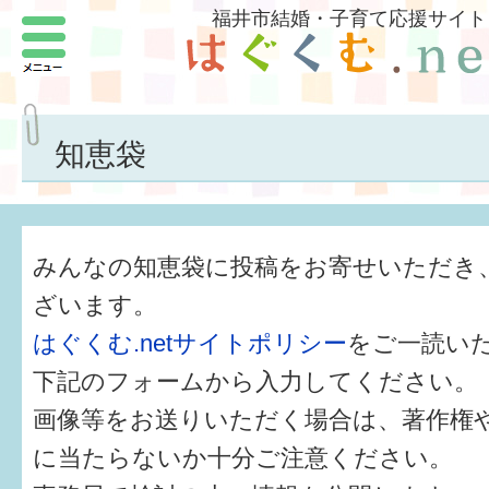
福井市結婚・子育て応援サイト
メニュー
パートナーをつくろう
いまどきの結婚事情
知恵袋
結婚したい
子どもがほしい
みんなの知恵袋に投稿をお寄せいただき
福井の子育て環境
ざいます。
はぐくむ.netサイトポリシー
をご一読い
子どもを育てよう
下記のフォームから入力してください。
もしものときの緊急連絡先
画像等をお送りいただく場合は、著作権
届出・手当・助成
に当たらないか十分ご注意ください。