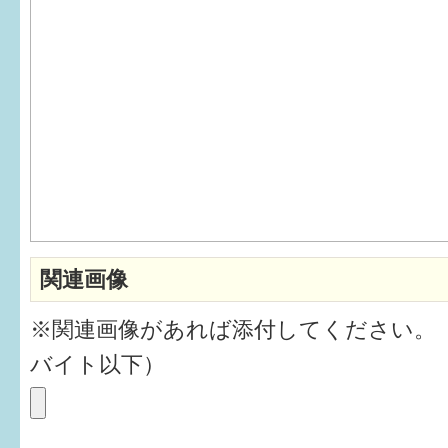
6か月〜1歳
1歳〜3歳
3歳〜就学前
就学後〜
子育てマップ
関連画像
イベントレポート
※関連画像があれば添付してください。
なるほどコラム
バイト以下）
メールマガジン