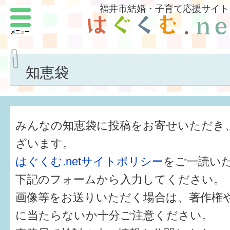
福井市結婚・子育て応援サイト
メニュー
パートナーをつくろう
いまどきの結婚事情
知恵袋
結婚したい
子どもがほしい
みんなの知恵袋に投稿をお寄せいただき
福井の子育て環境
ざいます。
はぐくむ.netサイトポリシー
をご一読い
子どもを育てよう
下記のフォームから入力してください。
もしものときの緊急連絡先
画像等をお送りいただく場合は、著作権
届出・手当・助成
に当たらないか十分ご注意ください。