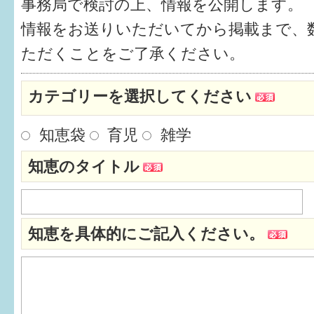
事務局で検討の上、情報を公開します。
健診・予防接種
情報をお送りいただいてから掲載まで、
仲間づくり・遊び場
ただくことをご了承ください。
子どもを預けたい
カテゴリーを選択してください
入園・入学
知恵袋
育児
雑学
相談したい
知恵のタイトル
さまざまな支援
子育てカレンダー
知恵を具体的にご記入ください。
妊娠
出産〜3か月
3か月〜6か月