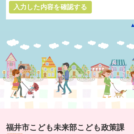
はぐくむ.net相談コーナー
みんなの知恵袋
子育て情報誌「ほっと」
食育
福井市図書館オススメの本
お出かけ情報
病気・けが 基本情報
パパもママも子育て
ワンポイント英会話
福井市こども未来部こども政策課
ソーシャルメディア