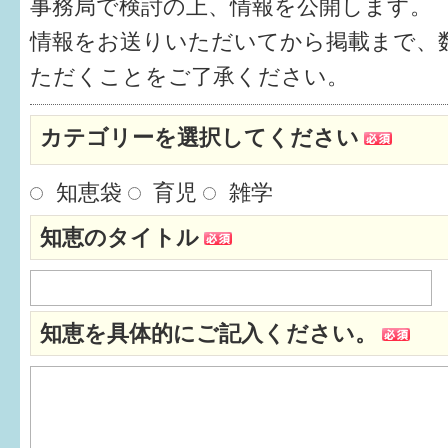
事務局で検討の上、情報を公開します。
健診・予防接種
情報をお送りいただいてから掲載まで、
仲間づくり・遊び場
ただくことをご了承ください。
子どもを預けたい
カテゴリーを選択してください
入園・入学
知恵袋
育児
雑学
相談したい
知恵のタイトル
さまざまな支援
子育てカレンダー
知恵を具体的にご記入ください。
妊娠
出産〜3か月
3か月〜6か月