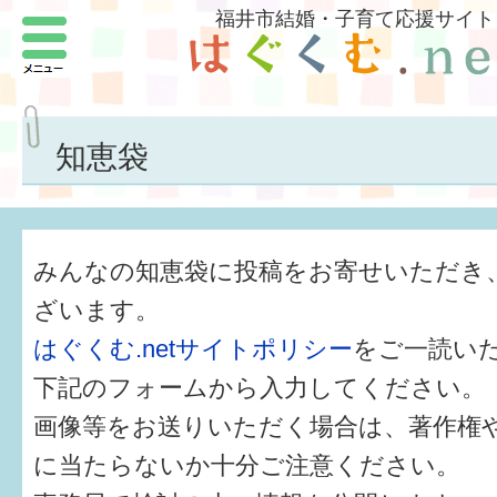
福井市結婚・子育て応援サイト
メニュー
パートナーをつくろう
いまどきの結婚事情
知恵袋
結婚したい
子どもがほしい
みんなの知恵袋に投稿をお寄せいただき
福井の子育て環境
ざいます。
はぐくむ.netサイトポリシー
をご一読い
子どもを育てよう
下記のフォームから入力してください。
もしものときの緊急連絡先
画像等をお送りいただく場合は、著作権
届出・手当・助成
に当たらないか十分ご注意ください。