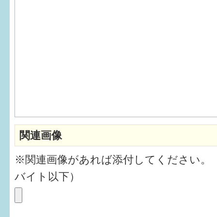
6か月〜1歳
1歳〜3歳
3歳〜就学前
就学後〜
子育てマップ
関連画像
イベントレポート
※関連画像があれば添付してください。
なるほどコラム
バイト以下）
メールマガジン