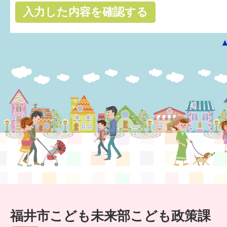
はぐくむ.net相談コーナー
みんなの知恵袋
子育て情報誌「ほっと」
食育
福井市図書館オススメの本
お出かけ情報
病気・けが 基本情報
パパもママも子育て
ワンポイント英会話
福井市こども未来部こども政策課
ソーシャルメディア