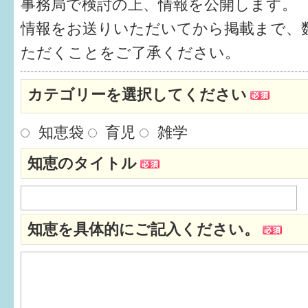
事務局で検討の上、情報を公開します。
健診・予防接種
情報をお送りいただいてから掲載まで、
仲間づくり・遊び場
ただくことをご了承ください。
子どもを預けたい
カテゴリーを選択してください
入園・入学
知恵袋
育児
雑学
相談したい
知恵のタイトル
さまざまな支援
子育てカレンダー
知恵を具体的にご記入ください。
妊娠
出産〜3か月
3か月〜6か月