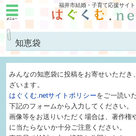
福井市結婚・子育て応援サイト
メニュー
パートナーをつくろう
いまどきの結婚事情
知恵袋
結婚したい
子どもがほしい
みんなの知恵袋に投稿をお寄せいただき
福井の子育て環境
ざいます。
はぐくむ.netサイトポリシー
をご一読い
子どもを育てよう
下記のフォームから入力してください。
もしものときの緊急連絡先
画像等をお送りいただく場合は、著作権
届出・手当・助成
に当たらないか十分ご注意ください。