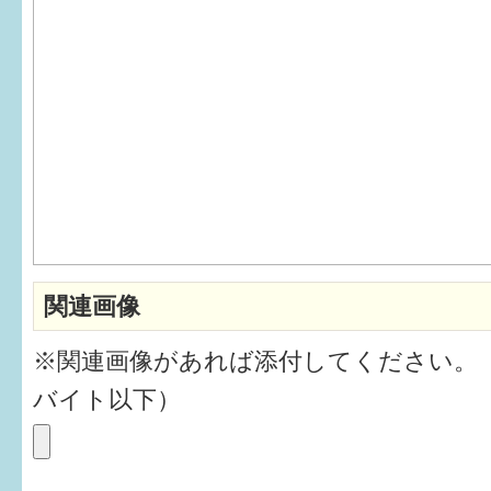
6か月〜1歳
1歳〜3歳
3歳〜就学前
就学後〜
子育てマップ
関連画像
イベントレポート
※関連画像があれば添付してください。
なるほどコラム
バイト以下）
メールマガジン