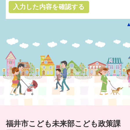
はぐくむ.net相談コーナー
みんなの知恵袋
子育て情報誌「ほっと」
食育
福井市図書館オススメの本
お出かけ情報
病気・けが 基本情報
パパもママも子育て
ワンポイント英会話
福井市こども未来部こども政策課
ソーシャルメディア