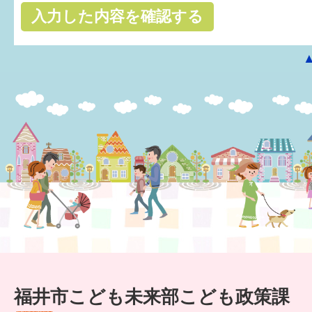
はぐくむ.net相談コーナー
みんなの知恵袋
子育て情報誌「ほっと」
食育
福井市図書館オススメの本
お出かけ情報
病気・けが 基本情報
パパもママも子育て
ワンポイント英会話
福井市こども未来部こども政策課
ソーシャルメディア