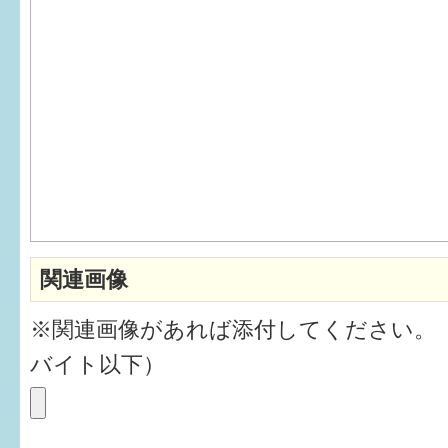
6か月〜1歳
1歳〜3歳
3歳〜就学前
就学後〜
子育てマップ
関連画像
イベントレポート
※関連画像があれば添付してください。
なるほどコラム
バイト以下）
メールマガジン