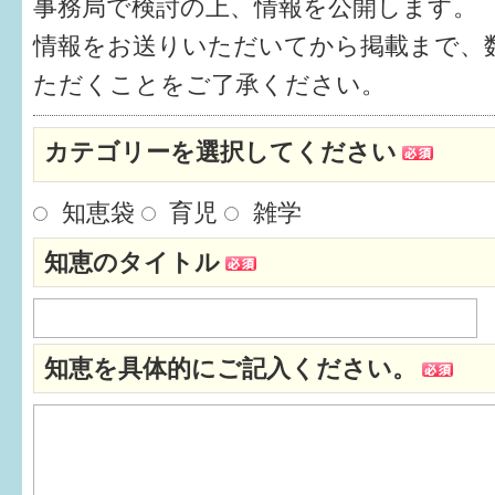
事務局で検討の上、情報を公開します。
健診・予防接種
情報をお送りいただいてから掲載まで、
仲間づくり・遊び場
ただくことをご了承ください。
子どもを預けたい
カテゴリーを選択してください
入園・入学
知恵袋
育児
雑学
相談したい
知恵のタイトル
さまざまな支援
子育てカレンダー
知恵を具体的にご記入ください。
妊娠
出産〜3か月
3か月〜6か月