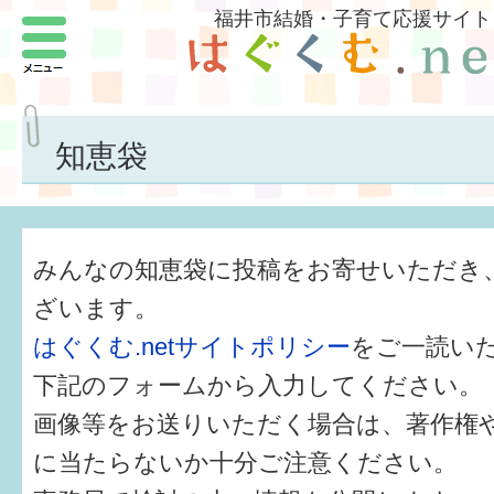
福井市結婚・子育て応援サイト
メニュー
パートナーをつくろう
いまどきの結婚事情
知恵袋
結婚したい
子どもがほしい
みんなの知恵袋に投稿をお寄せいただき
福井の子育て環境
ざいます。
はぐくむ.netサイトポリシー
をご一読い
子どもを育てよう
下記のフォームから入力してください。
もしものときの緊急連絡先
画像等をお送りいただく場合は、著作権
届出・手当・助成
に当たらないか十分ご注意ください。