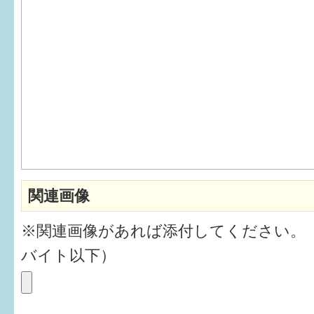
6か月〜1歳
1歳〜3歳
3歳〜就学前
就学後〜
子育てマップ
関連画像
イベントレポート
※関連画像があれば添付してください。
なるほどコラム
バイト以下）
メールマガジン