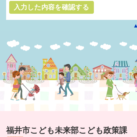
はぐくむ.net相談コーナー
みんなの知恵袋
子育て情報誌「ほっと」
食育
福井市図書館オススメの本
お出かけ情報
病気・けが 基本情報
パパもママも子育て
ワンポイント英会話
福井市こども未来部こども政策課
ソーシャルメディア