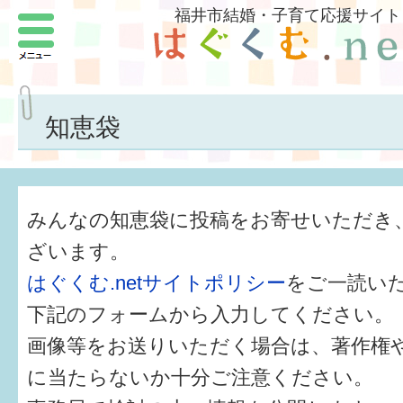
福井市結婚・子育て応援サイト
メニュー
パートナーをつくろう
いまどきの結婚事情
知恵袋
結婚したい
子どもがほしい
みんなの知恵袋に投稿をお寄せいただき
福井の子育て環境
ざいます。
はぐくむ.netサイトポリシー
をご一読い
子どもを育てよう
下記のフォームから入力してください。
もしものときの緊急連絡先
画像等をお送りいただく場合は、著作権
届出・手当・助成
に当たらないか十分ご注意ください。