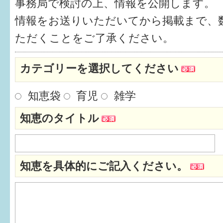
事務局で検討の上、情報を公開します。
健診・予防接種
情報をお送りいただいてから掲載まで、
仲間づくり・遊び場
ただくことをご了承ください。
子どもを預けたい
カテゴリーを選択してください
入園・入学
知恵袋
育児
雑学
相談したい
知恵のタイトル
さまざまな支援
子育てカレンダー
知恵を具体的にご記入ください。
妊娠
出産〜3か月
3か月〜6か月