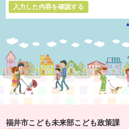
はぐくむ.net相談コーナー
みんなの知恵袋
子育て情報誌「ほっと」
食育
福井市図書館オススメの本
お出かけ情報
病気・けが 基本情報
パパもママも子育て
ワンポイント英会話
福井市こども未来部こども政策課
ソーシャルメディア