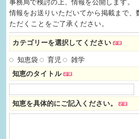
事務局で検討の上、情報を公開します。
健診・予防接種
情報をお送りいただいてから掲載まで、
仲間づくり・遊び場
ただくことをご了承ください。
子どもを預けたい
カテゴリーを選択してください
入園・入学
知恵袋
育児
雑学
相談したい
知恵のタイトル
さまざまな支援
子育てカレンダー
知恵を具体的にご記入ください。
妊娠
出産〜3か月
3か月〜6か月