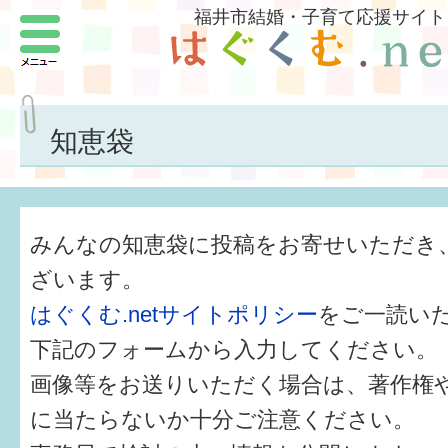
福井市結婚・子育て応援サイト
メニュー
パートナーをつくろう
いまどきの結婚事情
知恵袋
結婚したい
子どもがほしい
みんなの知恵袋に投稿をお寄せいただき
福井の子育て環境
ざいます。
はぐくむ.netサイトポリシー
をご一読い
子どもを育てよう
下記のフォームから入力してください。
もしものときの緊急連絡先
画像等をお送りいただく場合は、著作権
届出・手当・助成
に当たらないか十分ご注意ください。