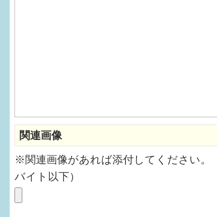
6か月〜1歳
1歳〜3歳
3歳〜就学前
就学後〜
子育てマップ
関連画像
イベントレポート
※関連画像があれば添付してください。
なるほどコラム
バイト以下）
メールマガジン