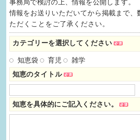
事務局で検討の上、情報を公開します。
健診・予防接種
情報をお送りいただいてから掲載まで、
仲間づくり・遊び場
ただくことをご了承ください。
子どもを預けたい
カテゴリーを選択してください
入園・入学
知恵袋
育児
雑学
相談したい
知恵のタイトル
さまざまな支援
子育てカレンダー
知恵を具体的にご記入ください。
妊娠
出産〜3か月
3か月〜6か月