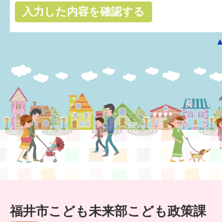
はぐくむ.net相談コーナー
みんなの知恵袋
子育て情報誌「ほっと」
食育
福井市図書館オススメの本
お出かけ情報
病気・けが 基本情報
パパもママも子育て
ワンポイント英会話
福井市こども未来部こども政策課
ソーシャルメディア