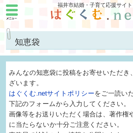
福井市結婚・子育て応援サイト
メニュー
パートナーをつくろう
いまどきの結婚事情
知恵袋
結婚したい
子どもがほしい
みんなの知恵袋に投稿をお寄せいただき
福井の子育て環境
ざいます。
はぐくむ.netサイトポリシー
をご一読い
子どもを育てよう
下記のフォームから入力してください。
もしものときの緊急連絡先
画像等をお送りいただく場合は、著作権
届出・手当・助成
に当たらないか十分ご注意ください。