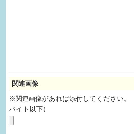
6か月〜1歳
1歳〜3歳
3歳〜就学前
就学後〜
子育てマップ
関連画像
イベントレポート
※関連画像があれば添付してください。
なるほどコラム
バイト以下）
メールマガジン