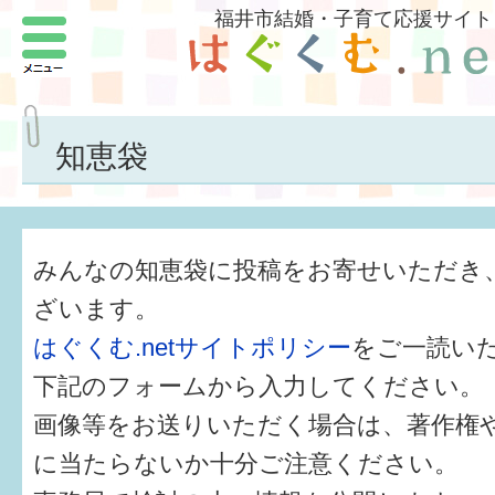
福井市結婚・子育て応援サイト
メニュー
パートナーをつくろう
いまどきの結婚事情
知恵袋
結婚したい
子どもがほしい
みんなの知恵袋に投稿をお寄せいただき
福井の子育て環境
ざいます。
はぐくむ.netサイトポリシー
をご一読い
子どもを育てよう
下記のフォームから入力してください。
もしものときの緊急連絡先
画像等をお送りいただく場合は、著作権
届出・手当・助成
に当たらないか十分ご注意ください。