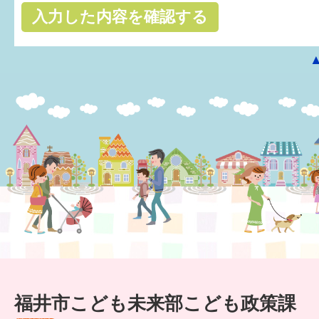
はぐくむ.net相談コーナー
みんなの知恵袋
子育て情報誌「ほっと」
食育
福井市図書館オススメの本
お出かけ情報
病気・けが 基本情報
パパもママも子育て
ワンポイント英会話
福井市こども未来部こども政策課
ソーシャルメディア