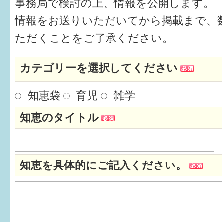
事務局で検討の上、情報を公開します。
健診・予防接種
情報をお送りいただいてから掲載まで、
仲間づくり・遊び場
ただくことをご了承ください。
子どもを預けたい
カテゴリーを選択してください
入園・入学
知恵袋
育児
雑学
相談したい
知恵のタイトル
さまざまな支援
子育てカレンダー
知恵を具体的にご記入ください。
妊娠
出産〜3か月
3か月〜6か月