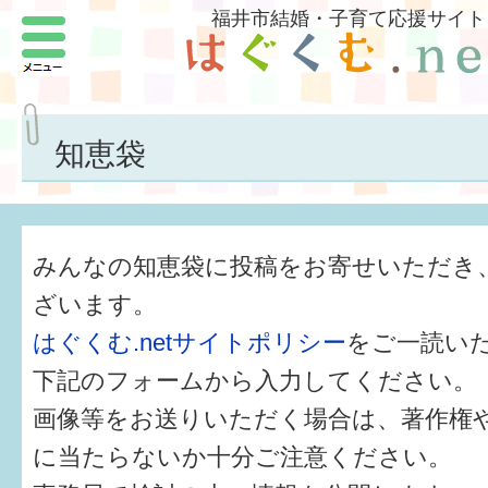
福井市結婚・子育て応援サイト
メニュー
パートナーをつくろう
いまどきの結婚事情
知恵袋
結婚したい
子どもがほしい
みんなの知恵袋に投稿をお寄せいただき
福井の子育て環境
ざいます。
はぐくむ.netサイトポリシー
をご一読い
子どもを育てよう
下記のフォームから入力してください。
もしものときの緊急連絡先
画像等をお送りいただく場合は、著作権
届出・手当・助成
に当たらないか十分ご注意ください。