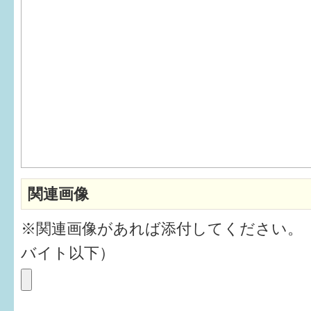
6か月〜1歳
1歳〜3歳
3歳〜就学前
就学後〜
子育てマップ
関連画像
イベントレポート
※関連画像があれば添付してください。
なるほどコラム
バイト以下）
メールマガジン