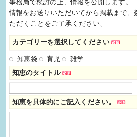
事務局で検討の上、情報を公開します。
健診・予防接種
情報をお送りいただいてから掲載まで、
仲間づくり・遊び場
ただくことをご了承ください。
子どもを預けたい
カテゴリーを選択してください
入園・入学
知恵袋
育児
雑学
相談したい
知恵のタイトル
さまざまな支援
子育てカレンダー
知恵を具体的にご記入ください。
妊娠
出産〜3か月
3か月〜6か月