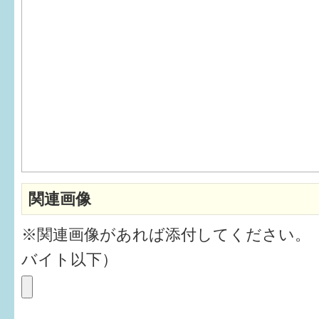
6か月〜1歳
1歳〜3歳
3歳〜就学前
就学後〜
子育てマップ
関連画像
イベントレポート
※関連画像があれば添付してください。
なるほどコラム
バイト以下）
メールマガジン