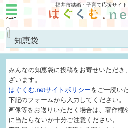
福井市結婚・子育て応援サイト
メニュー
パートナーをつくろう
いまどきの結婚事情
知恵袋
結婚したい
子どもがほしい
みんなの知恵袋に投稿をお寄せいただき
福井の子育て環境
ざいます。
はぐくむ.netサイトポリシー
をご一読い
子どもを育てよう
下記のフォームから入力してください。
もしものときの緊急連絡先
画像等をお送りいただく場合は、著作権
届出・手当・助成
に当たらないか十分ご注意ください。