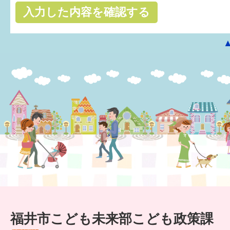
はぐくむ.net相談コーナー
みんなの知恵袋
子育て情報誌「ほっと」
食育
福井市図書館オススメの本
お出かけ情報
病気・けが 基本情報
パパもママも子育て
ワンポイント英会話
福井市こども未来部こども政策課
ソーシャルメディア