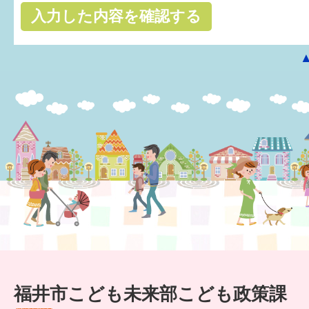
はぐくむ.net相談コーナー
みんなの知恵袋
子育て情報誌「ほっと」
食育
福井市図書館オススメの本
お出かけ情報
病気・けが 基本情報
パパもママも子育て
ワンポイント英会話
福井市こども未来部こども政策課
ソーシャルメディア