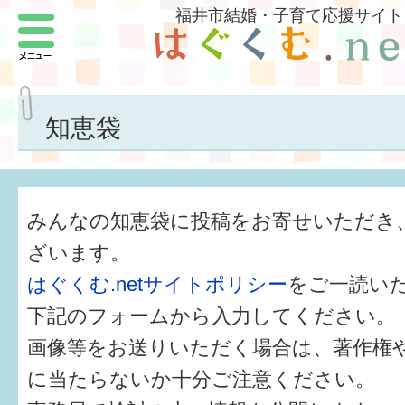
福井市結婚・子育て応援サイト
メニュー
パートナーをつくろう
いまどきの結婚事情
知恵袋
結婚したい
子どもがほしい
みんなの知恵袋に投稿をお寄せいただき
福井の子育て環境
ざいます。
はぐくむ.netサイトポリシー
をご一読い
子どもを育てよう
下記のフォームから入力してください。
もしものときの緊急連絡先
画像等をお送りいただく場合は、著作権
届出・手当・助成
に当たらないか十分ご注意ください。