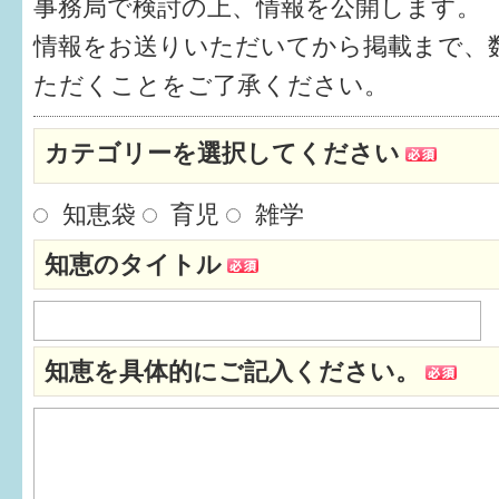
事務局で検討の上、情報を公開します。
健診・予防接種
情報をお送りいただいてから掲載まで、
仲間づくり・遊び場
ただくことをご了承ください。
子どもを預けたい
カテゴリーを選択してください
入園・入学
知恵袋
育児
雑学
相談したい
知恵のタイトル
さまざまな支援
子育てカレンダー
知恵を具体的にご記入ください。
妊娠
出産〜3か月
3か月〜6か月