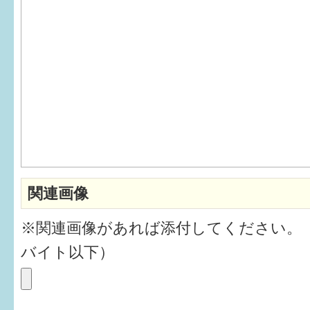
6か月〜1歳
1歳〜3歳
3歳〜就学前
就学後〜
子育てマップ
関連画像
イベントレポート
※関連画像があれば添付してください。
なるほどコラム
バイト以下）
メールマガジン