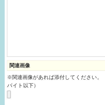
6か月〜1歳
1歳〜3歳
3歳〜就学前
就学後〜
子育てマップ
関連画像
イベントレポート
※関連画像があれば添付してください。
なるほどコラム
バイト以下）
メールマガジン