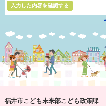
はぐくむ.net相談コーナー
みんなの知恵袋
子育て情報誌「ほっと」
食育
福井市図書館オススメの本
お出かけ情報
病気・けが 基本情報
パパもママも子育て
ワンポイント英会話
福井市こども未来部こども政策課
ソーシャルメディア