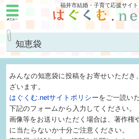
福井市結婚・子育て応援サイト
メニュー
パートナーをつくろう
いまどきの結婚事情
知恵袋
結婚したい
子どもがほしい
みんなの知恵袋に投稿をお寄せいただき
福井の子育て環境
ざいます。
はぐくむ.netサイトポリシー
をご一読い
子どもを育てよう
下記のフォームから入力してください。
もしものときの緊急連絡先
画像等をお送りいただく場合は、著作権
届出・手当・助成
に当たらないか十分ご注意ください。