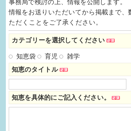
事務局で検討の上、情報を公開します。
健診・予防接種
情報をお送りいただいてから掲載まで、
仲間づくり・遊び場
ただくことをご了承ください。
子どもを預けたい
カテゴリーを選択してください
入園・入学
知恵袋
育児
雑学
相談したい
知恵のタイトル
さまざまな支援
子育てカレンダー
知恵を具体的にご記入ください。
妊娠
出産〜3か月
3か月〜6か月