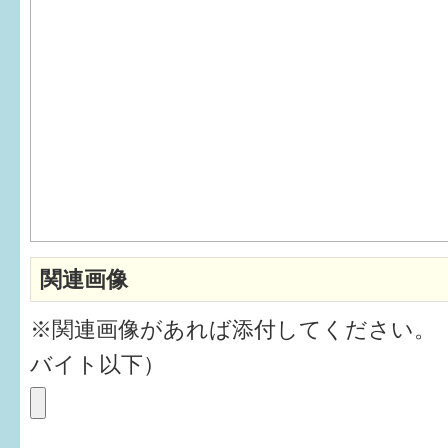
6か月〜1歳
1歳〜3歳
3歳〜就学前
就学後〜
子育てマップ
関連画像
イベントレポート
※関連画像があれば添付してください。
なるほどコラム
バイト以下）
メールマガジン