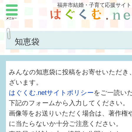
福井市結婚・子育て応援サイト
メニュー
パートナーをつくろう
いまどきの結婚事情
知恵袋
結婚したい
子どもがほしい
みんなの知恵袋に投稿をお寄せいただき
福井の子育て環境
ざいます。
はぐくむ.netサイトポリシー
をご一読い
子どもを育てよう
下記のフォームから入力してください。
もしものときの緊急連絡先
画像等をお送りいただく場合は、著作権
届出・手当・助成
に当たらないか十分ご注意ください。