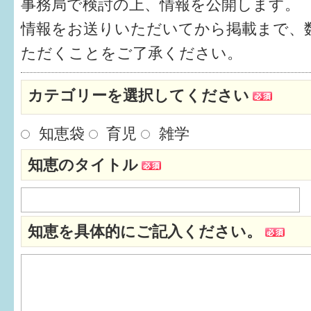
事務局で検討の上、情報を公開します。
健診・予防接種
情報をお送りいただいてから掲載まで、
仲間づくり・遊び場
ただくことをご了承ください。
子どもを預けたい
カテゴリーを選択してください
入園・入学
知恵袋
育児
雑学
相談したい
知恵のタイトル
さまざまな支援
子育てカレンダー
知恵を具体的にご記入ください。
妊娠
出産〜3か月
3か月〜6か月