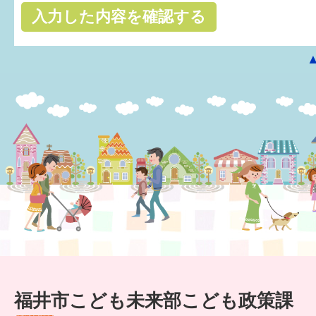
はぐくむ.net相談コーナー
みんなの知恵袋
子育て情報誌「ほっと」
食育
福井市図書館オススメの本
お出かけ情報
病気・けが 基本情報
パパもママも子育て
ワンポイント英会話
福井市こども未来部こども政策課
ソーシャルメディア