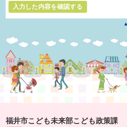
はぐくむ.net相談コーナー
みんなの知恵袋
子育て情報誌「ほっと」
食育
福井市図書館オススメの本
お出かけ情報
病気・けが 基本情報
パパもママも子育て
ワンポイント英会話
福井市こども未来部こども政策課
ソーシャルメディア