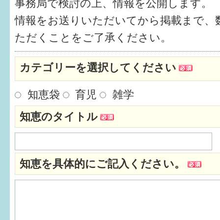
事務局で検討の上、情報を公開します。
健診・予防接種
情報をお送りいただいてから掲載まで、
仲間づくり・遊び場
ただくことをご了承ください。
子どもを預けたい
カテゴリーを選択してください
入園・入学
知恵袋
育児
雑学
相談したい
知恵のタイトル
さまざまな支援
子育てカレンダー
知恵を具体的にご記入ください。
妊娠
出産〜3か月
3か月〜6か月