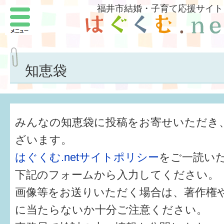
福井市結婚・子育て応援サイト
メニュー
パートナーをつくろう
いまどきの結婚事情
知恵袋
結婚したい
子どもがほしい
みんなの知恵袋に投稿をお寄せいただき
福井の子育て環境
ざいます。
はぐくむ.netサイトポリシー
をご一読い
子どもを育てよう
下記のフォームから入力してください。
もしものときの緊急連絡先
画像等をお送りいただく場合は、著作権
届出・手当・助成
に当たらないか十分ご注意ください。