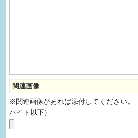
6か月〜1歳
1歳〜3歳
3歳〜就学前
就学後〜
子育てマップ
関連画像
イベントレポート
※関連画像があれば添付してください。
なるほどコラム
バイト以下）
メールマガジン