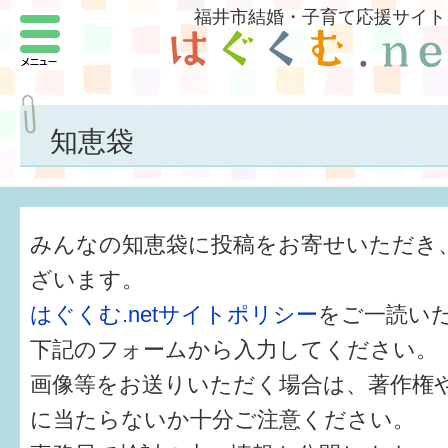
福井市結婚・子育て応援サイト
メニュー
パートナーをつくろう
いまどきの結婚事情
知恵袋
結婚したい
子どもがほしい
みんなの知恵袋に投稿をお寄せいただき
福井の子育て環境
ざいます。
はぐくむ.netサイトポリシー
をご一読い
子どもを育てよう
下記のフォームから入力してください。
もしものときの緊急連絡先
画像等をお送りいただく場合は、著作権
届出・手当・助成
に当たらないか十分ご注意ください。