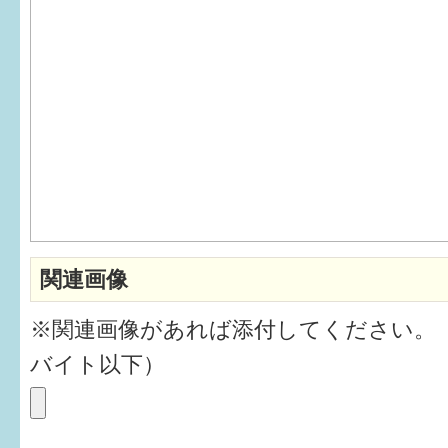
6か月〜1歳
1歳〜3歳
3歳〜就学前
就学後〜
子育てマップ
関連画像
イベントレポート
※関連画像があれば添付してください。
なるほどコラム
バイト以下）
メールマガジン