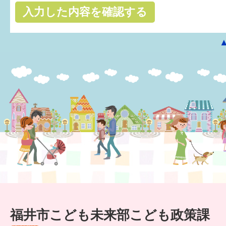
はぐくむ.net相談コーナー
みんなの知恵袋
子育て情報誌「ほっと」
食育
福井市図書館オススメの本
お出かけ情報
病気・けが 基本情報
パパもママも子育て
ワンポイント英会話
福井市こども未来部こども政策課
ソーシャルメディア