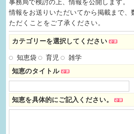
事務局で検討の上、情報を公開します。
健診・予防接種
情報をお送りいただいてから掲載まで、
仲間づくり・遊び場
ただくことをご了承ください。
子どもを預けたい
カテゴリーを選択してください
入園・入学
知恵袋
育児
雑学
相談したい
知恵のタイトル
さまざまな支援
子育てカレンダー
知恵を具体的にご記入ください。
妊娠
出産〜3か月
3か月〜6か月