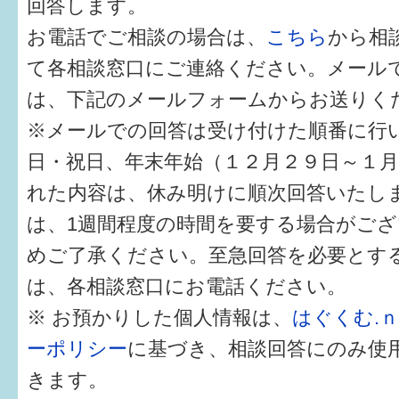
回答します。
健診・予防接種
お電話でご相談の場合は、
こちら
から相
仲間づくり・遊び場
て各相談窓口にご連絡ください。メール
子どもを預けたい
は、下記のメールフォームからお送りく
※メールでの回答は受け付けた順番に行
入園・入学
日・祝日、年末年始（１２月２９日～１
相談したい
れた内容は、休み明けに順次回答いたし
さまざまな支援
は、1週間程度の時間を要する場合がご
めご了承ください。至急回答を必要とす
子育てカレンダー
は、各相談窓口にお電話ください。
妊娠
※ お預かりした個人情報は、
はぐくむ.
ーポリシー
に基づき、相談回答にのみ使
出産〜3か月
きます。
3か月〜6か月