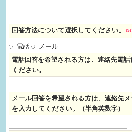
はぐくむ.net相談コーナー
みんなの知恵袋
回答方法について選択してください。
子育て情報誌「ほっと」
電話
メール
食育
電話回答を希望される方は、連絡先電話
福井市図書館オススメの本
ください。
お出かけ情報
病気・けが 基本情報
メール回答を希望される方は、連絡先メ
パパもママも子育て
を入力してください。（半角英数字）
ワンポイント英会話
ソーシャルメディア