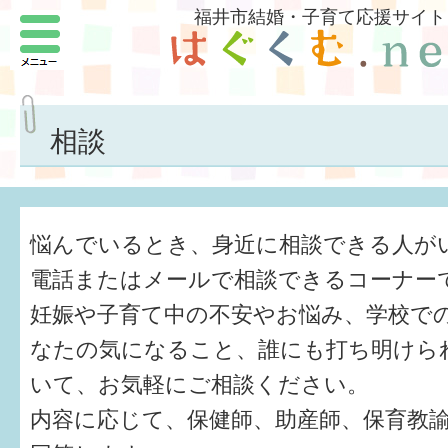
福井市結婚・子育て応援サイト
メニュー
パートナーをつくろう
いまどきの結婚事情
相談
結婚したい
子どもがほしい
悩んでいるとき、身近に相談できる人が
福井の子育て環境
電話またはメールで相談できるコーナー
妊娠や子育て中の不安やお悩み、学校で
子どもを育てよう
なたの気になること、誰にも打ち明けら
もしものときの緊急連絡先
いて、お気軽にご相談ください。
届出・手当・助成
内容に応じて、保健師、助産師、保育教