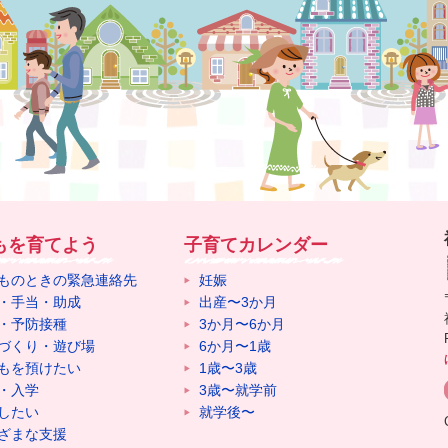
もを育てよう
子育てカレンダー
ものときの緊急連絡先
妊娠
・手当・助成
出産〜3か月
・予防接種
3か月〜6か月
づくり・遊び場
6か月〜1歳
もを預けたい
1歳〜3歳
・入学
3歳〜就学前
したい
就学後〜
ざまな支援