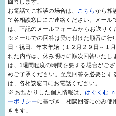
回答します。
健診・予防接種
お電話でご相談の場合は、
こちら
から相
仲間づくり・遊び場
て各相談窓口にご連絡ください。メール
子どもを預けたい
は、下記のメールフォームからお送りく
※メールでの回答は受け付けた順番に行
入園・入学
日・祝日、年末年始（１２月２９日～１
相談したい
れた内容は、休み明けに順次回答いたし
さまざまな支援
は、1週間程度の時間を要する場合がご
めご了承ください。至急回答を必要とす
子育てカレンダー
は、各相談窓口にお電話ください。
妊娠
※ お預かりした個人情報は、
はぐくむ.
ーポリシー
に基づき、相談回答にのみ使
出産〜3か月
きます。
3か月〜6か月