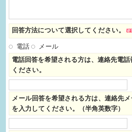
はぐくむ.net相談コーナー
みんなの知恵袋
回答方法について選択してください。
子育て情報誌「ほっと」
電話
メール
食育
電話回答を希望される方は、連絡先電話
福井市図書館オススメの本
ください。
お出かけ情報
病気・けが 基本情報
メール回答を希望される方は、連絡先メ
パパもママも子育て
を入力してください。（半角英数字）
ワンポイント英会話
ソーシャルメディア