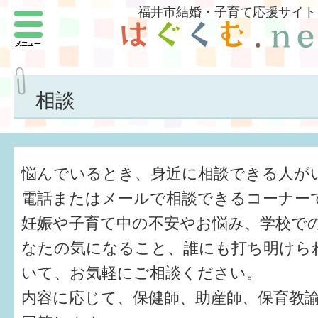
福井市結婚・子育て応援サイト
メニュー
パートナーをつくろう
いまどきの結婚事情
相談
結婚したい
子どもがほしい
悩んでいるとき、身近に相談できる人が
福井の子育て環境
電話またはメールで相談できるコーナー
妊娠や子育て中の不安やお悩み、学校で
子どもを育てよう
なたの気になること、誰にも打ち明けら
もしものときの緊急連絡先
いて、お気軽にご相談ください。
届出・手当・助成
内容に応じて、保健師、助産師、保育教