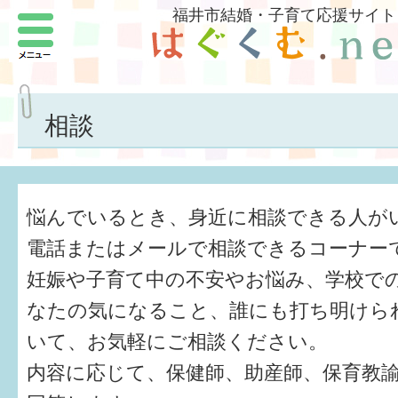
福井市結婚・子育て応援サイト
メニュー
パートナーをつくろう
いまどきの結婚事情
相談
結婚したい
子どもがほしい
悩んでいるとき、身近に相談できる人が
福井の子育て環境
電話またはメールで相談できるコーナー
妊娠や子育て中の不安やお悩み、学校で
子どもを育てよう
なたの気になること、誰にも打ち明けら
もしものときの緊急連絡先
いて、お気軽にご相談ください。
届出・手当・助成
内容に応じて、保健師、助産師、保育教