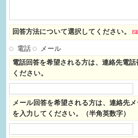
はぐくむ.net相談コーナー
みんなの知恵袋
回答方法について選択してください。
子育て情報誌「ほっと」
電話
メール
食育
電話回答を希望される方は、連絡先電話
福井市図書館オススメの本
ください。
お出かけ情報
病気・けが 基本情報
メール回答を希望される方は、連絡先メ
パパもママも子育て
を入力してください。（半角英数字）
ワンポイント英会話
ソーシャルメディア