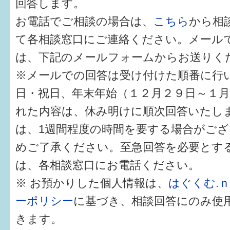
回答します。
健診・予防接種
お電話でご相談の場合は、
こちら
から相
仲間づくり・遊び場
て各相談窓口にご連絡ください。メール
子どもを預けたい
は、下記のメールフォームからお送りく
※メールでの回答は受け付けた順番に行
入園・入学
日・祝日、年末年始（１２月２９日～１
相談したい
れた内容は、休み明けに順次回答いたし
さまざまな支援
は、1週間程度の時間を要する場合がご
めご了承ください。至急回答を必要とす
子育てカレンダー
は、各相談窓口にお電話ください。
妊娠
※ お預かりした個人情報は、
はぐくむ.
ーポリシー
に基づき、相談回答にのみ使
出産〜3か月
きます。
3か月〜6か月