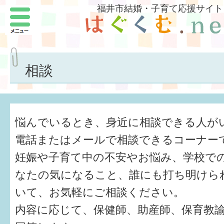
福井市結婚・子育て応援サイト
メニュー
パートナーをつくろう
いまどきの結婚事情
相談
結婚したい
子どもがほしい
悩んでいるとき、身近に相談できる人が
福井の子育て環境
電話またはメールで相談できるコーナー
妊娠や子育て中の不安やお悩み、学校で
子どもを育てよう
なたの気になること、誰にも打ち明けら
もしものときの緊急連絡先
いて、お気軽にご相談ください。
届出・手当・助成
内容に応じて、保健師、助産師、保育教