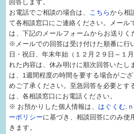
回答します。
健診・予防接種
お電話でご相談の場合は、
こちら
から相
仲間づくり・遊び場
て各相談窓口にご連絡ください。メール
子どもを預けたい
は、下記のメールフォームからお送りく
※メールでの回答は受け付けた順番に行
入園・入学
日・祝日、年末年始（１２月２９日～１
相談したい
れた内容は、休み明けに順次回答いたし
さまざまな支援
は、1週間程度の時間を要する場合がご
めご了承ください。至急回答を必要とす
子育てカレンダー
は、各相談窓口にお電話ください。
妊娠
※ お預かりした個人情報は、
はぐくむ.
ーポリシー
に基づき、相談回答にのみ使
出産〜3か月
きます。
3か月〜6か月