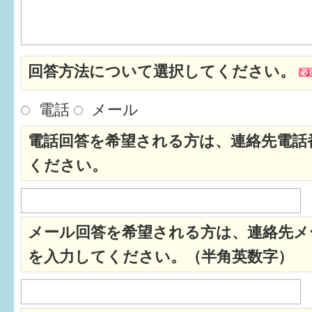
はぐくむ.net相談コーナー
みんなの知恵袋
回答方法について選択してください。
子育て情報誌「ほっと」
電話
メール
食育
電話回答を希望される方は、連絡先電話
福井市図書館オススメの本
ください。
お出かけ情報
病気・けが 基本情報
メール回答を希望される方は、連絡先メ
パパもママも子育て
を入力してください。（半角英数字）
ワンポイント英会話
ソーシャルメディア