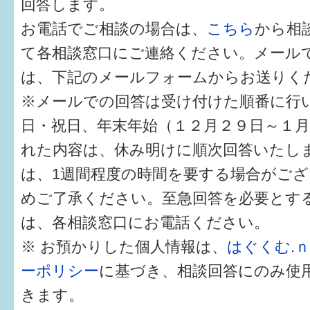
回答します。
健診・予防接種
お電話でご相談の場合は、
こちら
から相
仲間づくり・遊び場
て各相談窓口にご連絡ください。メール
子どもを預けたい
は、下記のメールフォームからお送りく
※メールでの回答は受け付けた順番に行
入園・入学
日・祝日、年末年始（１２月２９日～１
相談したい
れた内容は、休み明けに順次回答いたし
さまざまな支援
は、1週間程度の時間を要する場合がご
めご了承ください。至急回答を必要とす
子育てカレンダー
は、各相談窓口にお電話ください。
妊娠
※ お預かりした個人情報は、
はぐくむ.
ーポリシー
に基づき、相談回答にのみ使
出産〜3か月
きます。
3か月〜6か月