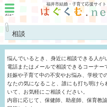
福井市結婚・子育て応援サイト
メニュー
パートナーをつくろう
いまどきの結婚事情
相談
結婚したい
子どもがほしい
悩んでいるとき、身近に相談できる人が
福井の子育て環境
電話またはメールで相談できるコーナー
妊娠や子育て中の不安やお悩み、学校で
子どもを育てよう
なたの気になること、誰にも打ち明けら
もしものときの緊急連絡先
いて、お気軽にご相談ください。
届出・手当・助成
内容に応じて、保健師、助産師、保育教