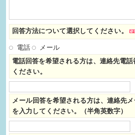
はぐくむ.net相談コーナー
みんなの知恵袋
回答方法について選択してください。
子育て情報誌「ほっと」
電話
メール
食育
電話回答を希望される方は、連絡先電話
福井市図書館オススメの本
ください。
お出かけ情報
病気・けが 基本情報
メール回答を希望される方は、連絡先メ
パパもママも子育て
を入力してください。（半角英数字）
ワンポイント英会話
ソーシャルメディア