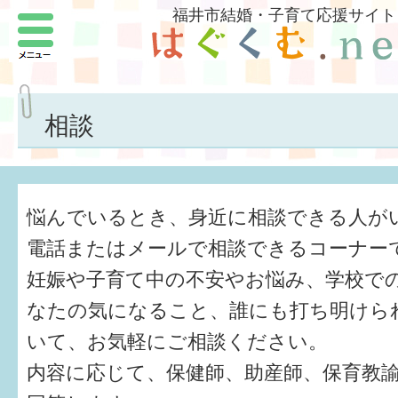
福井市結婚・子育て応援サイト
メニュー
パートナーをつくろう
いまどきの結婚事情
相談
結婚したい
子どもがほしい
悩んでいるとき、身近に相談できる人が
福井の子育て環境
電話またはメールで相談できるコーナー
妊娠や子育て中の不安やお悩み、学校で
子どもを育てよう
なたの気になること、誰にも打ち明けら
もしものときの緊急連絡先
いて、お気軽にご相談ください。
届出・手当・助成
内容に応じて、保健師、助産師、保育教