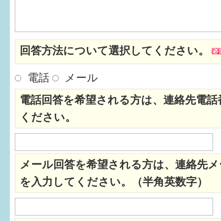
はぐくむ.net相談コーナー
みんなの知恵袋
回答方法について選択してください。
子育て情報誌「ほっと」
電話
メール
食育
電話回答を希望される方は、連絡先電話
福井市図書館オススメの本
ください。
お出かけ情報
病気・けが 基本情報
メール回答を希望される方は、連絡先メ
パパもママも子育て
を入力してください。（半角英数字）
ワンポイント英会話
ソーシャルメディア