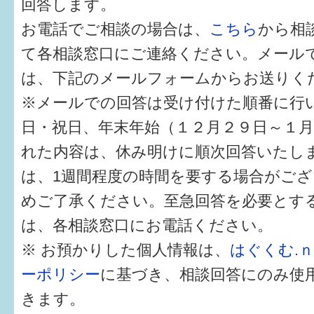
回答します。
健診・予防接種
お電話でご相談の場合は、
こちら
から相
仲間づくり・遊び場
て各相談窓口にご連絡ください。メール
子どもを預けたい
は、下記のメールフォームからお送りく
※メールでの回答は受け付けた順番に行
入園・入学
日・祝日、年末年始（１２月２９日～１
相談したい
れた内容は、休み明けに順次回答いたし
さまざまな支援
は、1週間程度の時間を要する場合がご
めご了承ください。至急回答を必要とす
子育てカレンダー
は、各相談窓口にお電話ください。
妊娠
※ お預かりした個人情報は、
はぐくむ.
ーポリシー
に基づき、相談回答にのみ使
出産〜3か月
きます。
3か月〜6か月