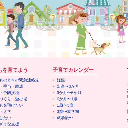
もを育てよう
子育てカレンダー
ものときの緊急連絡先
妊娠
・手当・助成
出産〜3か月
・予防接種
3か月〜6か月
づくり・遊び場
6か月〜1歳
もを預けたい
1歳〜3歳
・入学
3歳〜就学前
したい
就学後〜
ざまな支援