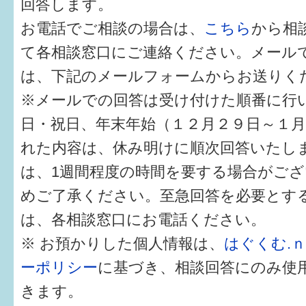
回答します。
健診・予防接種
お電話でご相談の場合は、
こちら
から相
仲間づくり・遊び場
て各相談窓口にご連絡ください。メール
子どもを預けたい
は、下記のメールフォームからお送りく
※メールでの回答は受け付けた順番に行
入園・入学
日・祝日、年末年始（１２月２９日～１
相談したい
れた内容は、休み明けに順次回答いたし
さまざまな支援
は、1週間程度の時間を要する場合がご
めご了承ください。至急回答を必要とす
子育てカレンダー
は、各相談窓口にお電話ください。
妊娠
※ お預かりした個人情報は、
はぐくむ.
ーポリシー
に基づき、相談回答にのみ使
出産〜3か月
きます。
3か月〜6か月