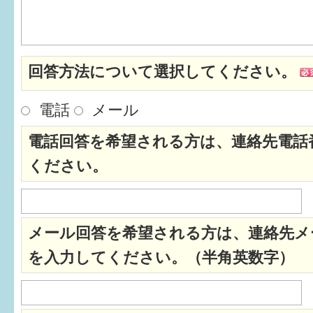
はぐくむ.net相談コーナー
みんなの知恵袋
回答方法について選択してください。
子育て情報誌「ほっと」
電話
メール
食育
電話回答を希望される方は、連絡先電話
福井市図書館オススメの本
ください。
お出かけ情報
病気・けが 基本情報
メール回答を希望される方は、連絡先メ
パパもママも子育て
を入力してください。（半角英数字）
ワンポイント英会話
ソーシャルメディア