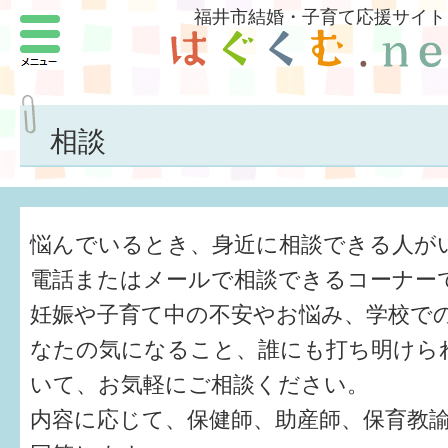
福井市結婚・子育て応援サイト
メニュー
パートナーをつくろう
いまどきの結婚事情
相談
結婚したい
子どもがほしい
悩んでいるとき、身近に相談できる人が
福井の子育て環境
電話またはメールで相談できるコーナー
妊娠や子育て中の不安やお悩み、学校で
子どもを育てよう
なたの気になること、誰にも打ち明けら
もしものときの緊急連絡先
いて、お気軽にご相談ください。
届出・手当・助成
内容に応じて、保健師、助産師、保育教