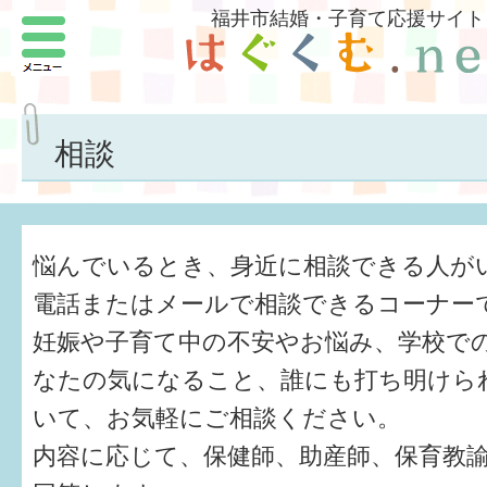
福井市結婚・子育て応援サイト
メニュー
パートナーをつくろう
いまどきの結婚事情
相談
結婚したい
子どもがほしい
悩んでいるとき、身近に相談できる人が
福井の子育て環境
電話またはメールで相談できるコーナー
妊娠や子育て中の不安やお悩み、学校で
子どもを育てよう
なたの気になること、誰にも打ち明けら
もしものときの緊急連絡先
いて、お気軽にご相談ください。
届出・手当・助成
内容に応じて、保健師、助産師、保育教