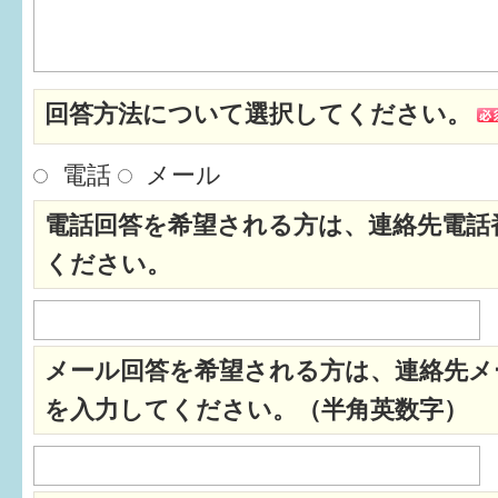
はぐくむ.net相談コーナー
みんなの知恵袋
回答方法について選択してください。
子育て情報誌「ほっと」
電話
メール
食育
電話回答を希望される方は、連絡先電話
福井市図書館オススメの本
ください。
お出かけ情報
病気・けが 基本情報
メール回答を希望される方は、連絡先メ
パパもママも子育て
を入力してください。（半角英数字）
ワンポイント英会話
ソーシャルメディア