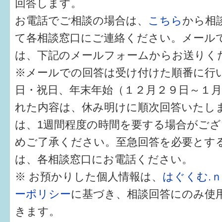
回答します。
健診・予防接種
お電話でご相談の場合は、
こちら
から相
仲間づくり・遊び場
て各相談窓口にご連絡ください。メール
子どもを預けたい
は、下記のメールフォームからお送りく
※メールでの回答は受け付けた順番に行
入園・入学
日・祝日、年末年始（１２月２９日～１
相談したい
れた内容は、休み明けに順次回答いたし
さまざまな支援
は、1週間程度の時間を要する場合がご
めご了承ください。至急回答を必要とす
子育てカレンダー
は、各相談窓口にお電話ください。
妊娠
※ お預かりした個人情報は、
はぐくむ.
ーポリシー
に基づき、相談回答にのみ使
出産〜3か月
きます。
3か月〜6か月