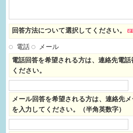
はぐくむ.net相談コーナー
みんなの知恵袋
回答方法について選択してください。
子育て情報誌「ほっと」
電話
メール
食育
電話回答を希望される方は、連絡先電話
福井市図書館オススメの本
ください。
お出かけ情報
病気・けが 基本情報
メール回答を希望される方は、連絡先メ
パパもママも子育て
を入力してください。（半角英数字）
ワンポイント英会話
ソーシャルメディア