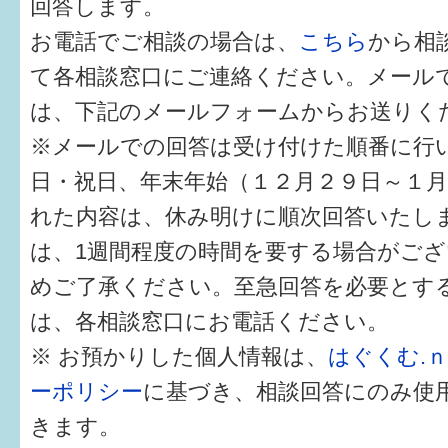
回答します。
健診・予防接種
お電話でご相談の場合は、
こちら
から相
仲間づくり・遊び場
て各相談窓口にご連絡ください。メール
子どもを預けたい
は、下記のメールフォームからお送りく
※メールでの回答は受け付けた順番に行
入園・入学
日・祝日、年末年始（１２月２９日～１
相談したい
れた内容は、休み明けに順次回答いたし
さまざまな支援
は、1週間程度の時間を要する場合がご
めご了承ください。至急回答を必要とす
子育てカレンダー
は、各相談窓口にお電話ください。
妊娠
※ お預かりした個人情報は、
はぐくむ.
ーポリシー
に基づき、相談回答にのみ使
出産〜3か月
きます。
3か月〜6か月