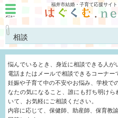
福井市結婚・子育て応援サイト
メニュー
パートナーをつくろう
いまどきの結婚事情
相談
結婚したい
子どもがほしい
悩んでいるとき、身近に相談できる人が
福井の子育て環境
電話またはメールで相談できるコーナー
妊娠や子育て中の不安やお悩み、学校で
子どもを育てよう
なたの気になること、誰にも打ち明けら
もしものときの緊急連絡先
いて、お気軽にご相談ください。
届出・手当・助成
内容に応じて、保健師、助産師、保育教