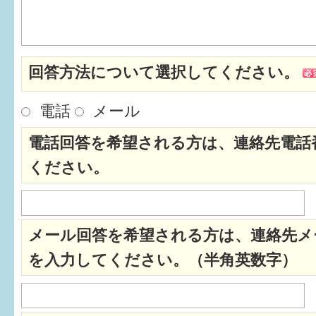
はぐくむ.net相談コーナー
みんなの知恵袋
回答方法について選択してください。
子育て情報誌「ほっと」
電話
メール
食育
電話回答を希望される方は、連絡先電話
福井市図書館オススメの本
ください。
お出かけ情報
病気・けが 基本情報
メール回答を希望される方は、連絡先メ
パパもママも子育て
を入力してください。（半角英数字）
ワンポイント英会話
ソーシャルメディア