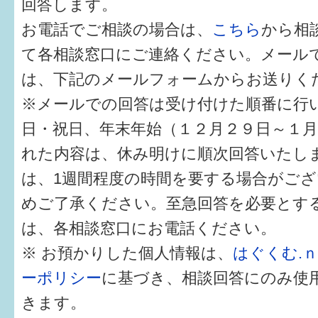
回答します。
健診・予防接種
お電話でご相談の場合は、
こちら
から相
仲間づくり・遊び場
て各相談窓口にご連絡ください。メール
子どもを預けたい
は、下記のメールフォームからお送りく
※メールでの回答は受け付けた順番に行
入園・入学
日・祝日、年末年始（１２月２９日～１
相談したい
れた内容は、休み明けに順次回答いたし
さまざまな支援
は、1週間程度の時間を要する場合がご
めご了承ください。至急回答を必要とす
子育てカレンダー
は、各相談窓口にお電話ください。
妊娠
※ お預かりした個人情報は、
はぐくむ.
ーポリシー
に基づき、相談回答にのみ使
出産〜3か月
きます。
3か月〜6か月