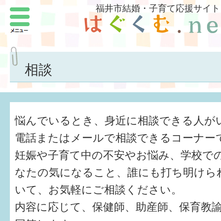
福井市結婚・子育て応援サイト
メニュー
パートナーをつくろう
いまどきの結婚事情
相談
結婚したい
子どもがほしい
悩んでいるとき、身近に相談できる人が
福井の子育て環境
電話またはメールで相談できるコーナー
妊娠や子育て中の不安やお悩み、学校で
子どもを育てよう
なたの気になること、誰にも打ち明けら
もしものときの緊急連絡先
いて、お気軽にご相談ください。
届出・手当・助成
内容に応じて、保健師、助産師、保育教